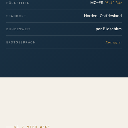
08–12 Uhr
MO–FR
BÜROZEITEN
Norden, Ostfriesland
STANDORT
per Bildschirm
BUNDESWEIT
Kostenfrei
ERSTGESPRÄCH
01 / VIER WEGE